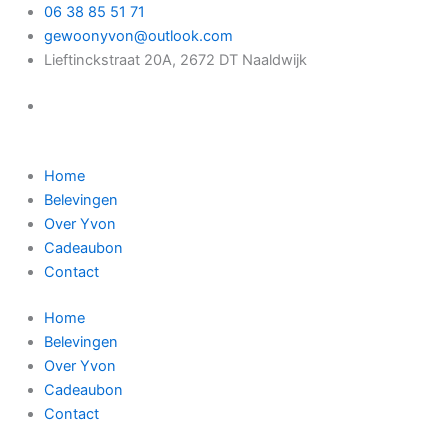
Ga
06 38 85 51 71
naar
gewoonyvon@outlook.com
de
Lieftinckstraat 20A, 2672 DT Naaldwijk
inhoud
Home
Belevingen
Over Yvon
Cadeaubon
Contact
Home
Belevingen
Over Yvon
Cadeaubon
Contact